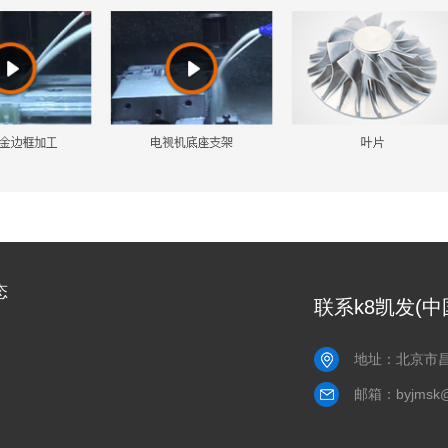
态
联系k8凯发(
地址：北京市昌
邮箱：byjmsk@