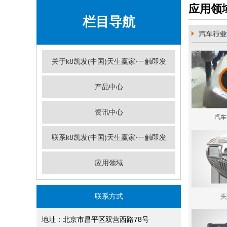
应用领
栏目导航
关于k8凯发(中国)天生赢家·一触即发
产品中心
资讯中心
联系k8凯发(中国)天生赢家·一触即发
应用领域
联系方式
地址：北京市昌平区双营西路78号