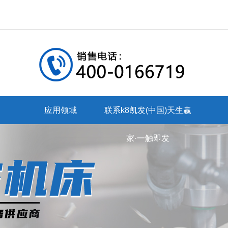
应用领域
联系k8凯发(中国)天生赢
家·一触即发