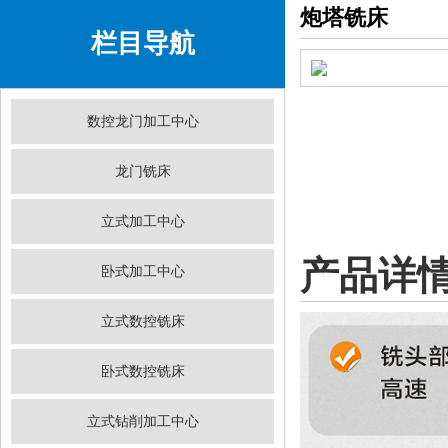
炮塔铣床
栏目导航
数控龙门加工中心
龙门铣床
立式加工中心
产品详
卧式加工中心
立式数控铣床
卧式数控铣床
立式钻削加工中心
1