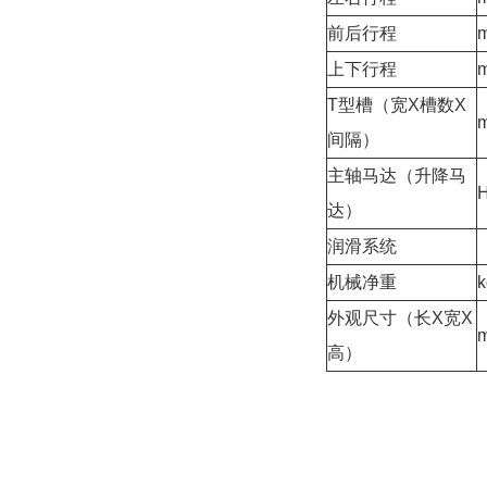
前后行程
上下行程
T型槽（宽X槽数X
间隔）
主轴马达（升降马
达）
润滑系统
机械净重
k
外观尺寸（长X宽X
高）