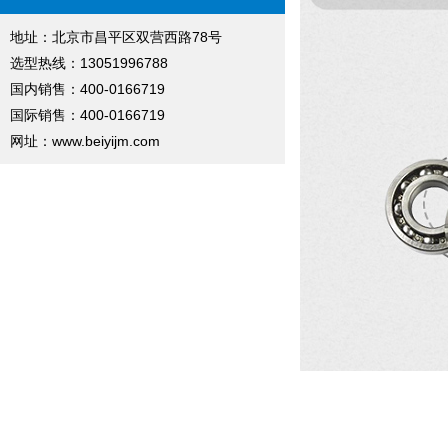
地址：北京市昌平区双营西路78号
选型热线：13051996788
国内销售：400-0166719
国际销售：400-0166719
网址：www.beiyijm.com