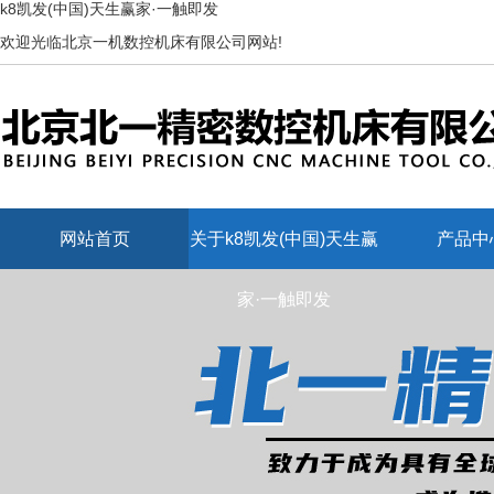
k8凯发(中国)天生赢家·一触即发
欢迎光临北京一机数控机床有限公司网站!
网站首页
关于k8凯发(中国)天生赢
产品中
家·一触即发