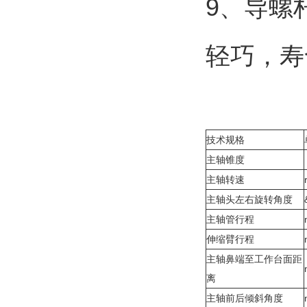
9、导螺
轻巧，寿
技术规格
主轴锥度
主轴转速
主轴头左右旋转角度
主轴管行程
伸缩臂行程
主轴鼻端至工作台面距
离
主轴前后倾斜角度