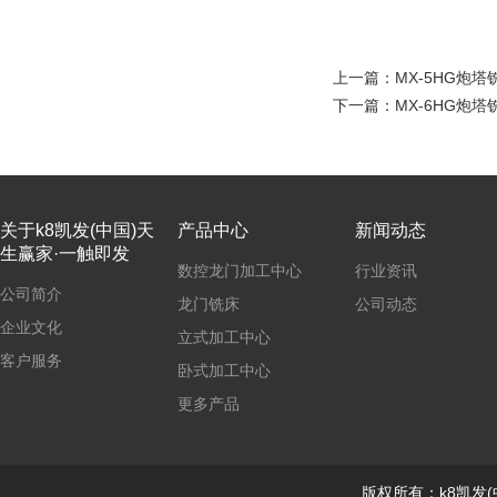
上一篇：
MX-5HG炮塔
下一篇：
MX-6HG炮塔
关于k8凯发(中国)天
产品中心
新闻动态
生赢家·一触即发
数控龙门加工中心
行业资讯
公司简介
龙门铣床
公司动态
企业文化
立式加工中心
客户服务
卧式加工中心
更多产品
版权所有：k8凯发(