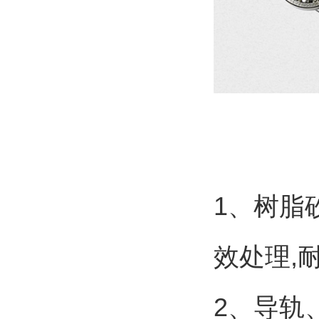
1、树脂
效处理,
2、导轨