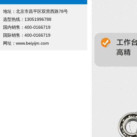
地址：北京市昌平区双营西路78号
选型热线：13051996788
国内销售：400-0166719
国际销售：400-0166719
网址：www.beiyijm.com