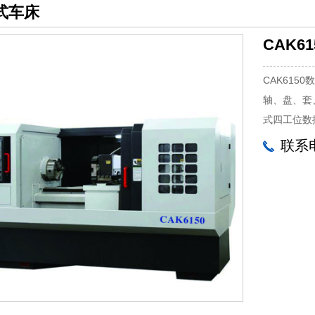
式车床
CAK6
CAK61
轴、盘、套
式四工位数
联系电
1
2
3
4
5