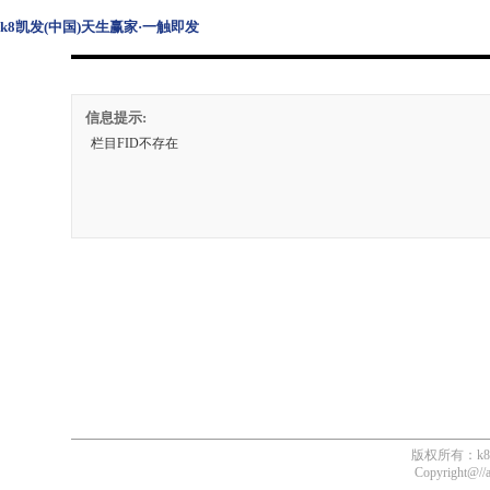
k8凯发(中国)天生赢家·一触即发
信息提示:
栏目FID不存在
版权所有：k
Copyright@//ac